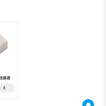
d连接器
载