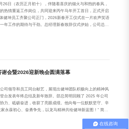
年2月26日（农历正月初十），伴随着喜庆的烟火与和煦的春风，
的热情重返工作岗位，共同迎来丙午马年开工首日，正式开启
全体健坤员工齐聚公司正门，2026新春开工仪式在一片欢声笑语
一年工作的期待与干劲。总经理新春致辞仪式伊始，公司总经
答谢会暨2026迎新晚会圆满落幕
公司领导和员工同台献艺，展现出健坤团队积极向上的精神风
台发表年终总结及新年致辞。邵总简明回顾了 2025 年公司
协力、砥砺奋进，收获了亮眼成绩。他向每一位默默坚守、辛
愿大家永葆初心、奋勇争先，以龙马精神共绘健坤新蓝图！” 简短
在线咨询