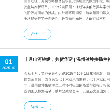
回首过往，夯实战略根基会议在充满期望的氛围中拉开帷
复盘与剖析环节。企业经营回顾：通过详实的数据与案例
的阶段与面临的挑战。内外部环境洞察：与会领导们深入
争格局进行了全面研判。唯有知己知彼，方能百战不殆。擘画未来，明确
扎实的分析，会议...
详情
→
十月山河锦绣，共贺华诞 | 温州健坤接插
01
2025-10
金秋十月，繁花盛开今天是2025年10月1日此时此刻让
国繁荣昌盛、国泰民安七十六载风雨兼程，七十六载山河
年，温州健坤接插件员工满怀对祖国的热爱与祝福，相聚
题的国庆旅游活动，以攀登致敬奋斗，以足迹丈量山河，
奇山秀水的美好旅程 —— 在这里...
详情
→