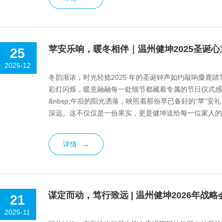
苹安乐响，暖冬相伴｜温州健坤2025圣诞
25
2025-12
冬韵渐浓，时光轻捻2025 年的圣诞钟声如约敲响麋鹿
彩灯闪烁，暖意融融每一处细节都藏着专属的节日仪式感这个圣诞，
&nbsp;午后的阳光洒落，映照着那份早已备好的“苹”
深远。这不仅仅是一份果实，更是健坤送给每一位家人的
温暖、如愿绽放。...
详情
→
谋定而动，笃行致远 | 温州健坤2026年战
21
2025-11