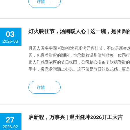
详情
→
灯火映佳节，汤圆暖人心 | 这一碗，是团
03
2026-03
月圆人圆事事圆 福满禄满喜乐满元宵佳节，不仅是新春
圆，包裹着甜蜜的期盼，也承载着温州健坤对每一位同行
家人们感受浓厚的节日氛围，公司精心准备了软糯香甜的
手中，暖意瞬间涌上心头。这不仅是节日的仪式感，更是
昼，月上柳梢。一碗温润，足以慰风尘；同心同行...
详情
→
启新程，万事兴 | 温州健坤2026开工大吉
27
2026-02