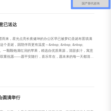
国产替代咨询
心意已送达
踏雪而来，星光点亮长夜健坤的办公区早已被梦幻圣诞布置填满
因陪伴而更有温度～&nbsp; &nbsp; &nbsp;
安礼。一颗颗饱满红润的苹果，精选自优质果源，清甜多汁，寓意
双重祝愿——愿平安随行，喜乐常在，愿未来的每一天都清澈
略会圆满举行