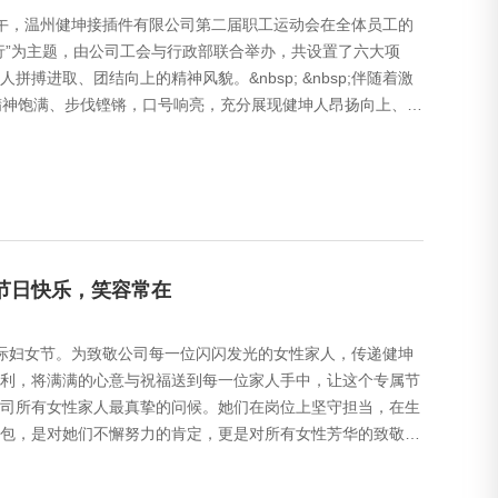
月30日上午，温州健坤接插件有限公司第二届职工运动会在全体员工的
行”为主题，由公司工会与行政部联合举办，共设置了六大项
进取、团结向上的精神风貌。&nbsp; &nbsp;伴随着激
精神饱满、步伐铿锵，口号响亮，充分展现健坤人昂扬向上、奋
节日快乐，笑容常在
” 国际妇女节。为致敬公司每一位闪闪发光的女性家人，传递健坤
利，将满满的心意与祝福送到每一位家人手中，让这个专属节
对公司所有女性家人最真挚的问候。她们在岗位上坚守担当，在生
包，是对她们不懈努力的肯定，更是对所有女性芳华的致敬。