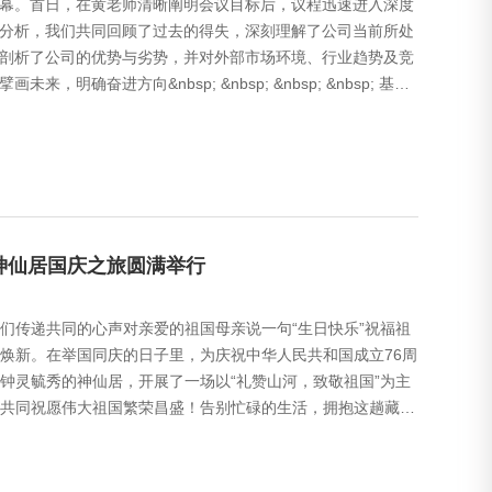
幕。首日，在黄老师清晰阐明会议目标后，议程迅速进入深度
分析，我们共同回顾了过去的得失，深刻理解了公司当前所处
剖析了公司的优势与劣势，并对外部市场环境、行业趋势及竞
奋进方向&nbsp; &nbsp; &nbsp; &nbsp; 基于
件神仙居国庆之旅圆满举行
我们传递共同的心声对亲爱的祖国母亲说一句“生日快乐”祝福祖
焕新。在举国同庆的日子里，为庆祝中华人民共和国成立76周
钟灵毓秀的神仙居，开展了一场以“礼赞山河，致敬祖国”为主
共同祝愿伟大祖国繁荣昌盛！告别忙碌的生活，拥抱这趟藏着