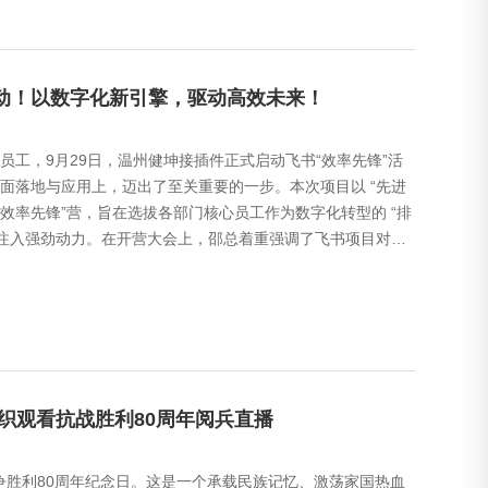
动！以数字化新引擎，驱动高效未来！
工，9月29日，温州健坤接插件正式启动飞书“效率先锋”活
面落地与应用上，迈出了至关重要的一步。本次项目以 “先进
“效率先锋”营，旨在选拔各部门核心员工作为数字化转型的 “排
级注入强劲动力。在开营大会上，邵总着重强调了飞书项目对企
织观看抗战胜利80周年阅兵直播
战争胜利80周年纪念日。这是一个承载民族记忆、激荡家国热血