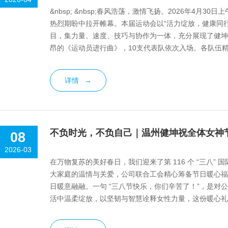
&nbsp; &nbsp;春风浩荡，激情飞扬。2026年4
热烈期盼中拉开帷幕。本届运动会以“活力绽放，健康同
目，集力量、速度、技巧与协作为一体，充分展现了健坤人拼搏
昂的《运动员进行曲》，10支代表队依次入场。各队伍
勇争先的精神...
详情
→
不负时光，不负自己｜温州健坤祝全体女神
08
2026-03
在万物复苏的美好春日，我们迎来了第 116 个 “三八
大家庭的温情与关爱，公司联合工会精心筹备节日暖心福
日暖意融融。一句 “三八节快乐，你们辛苦了！”，是
活中温柔绽放，以坚韧与智慧诠释女性力量，这份暖心礼
这份春日的美好与惊喜，从不独属...