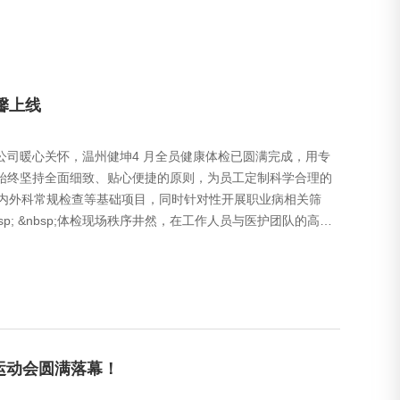
馨上线
，传递公司暖心关怀，温州健坤4 月全员健康体检已圆满完成，用专
次体检始终坚持全面细致、贴心便捷的原则，为员工定制科学合理的
、内外科常规检查等基础项目，同时针对性开展职业病相关筛
p; &nbsp;体检现场秩序井然，在工作人员与医护团队的高效
运动会圆满落幕！