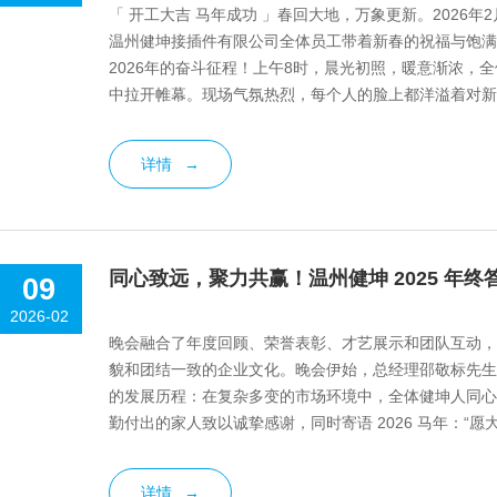
「 开工大吉 马年成功 」春回大地，万象更新。2026
温州健坤接插件有限公司全体员工带着新春的祝福与饱满
2026年的奋斗征程！上午8时，晨光初照，暖意渐浓，
中拉开帷幕。现场气氛热烈，每个人的脸上都洋溢着对新
理邵总向全体返岗员工致以热...
详情
→
同心致远，聚力共赢！温州健坤 2025 年终
09
2026-02
晚会融合了年度回顾、荣誉表彰、才艺展示和团队互动，
貌和团结一致的企业文化。晚会伊始，总经理邵敬标先生登
的发展历程：在复杂多变的市场环境中，全体健坤人同心
勤付出的家人致以诚挚感谢，同时寄语 2026 马年：“
有力的话语，凝聚了感恩与期许...
详情
→