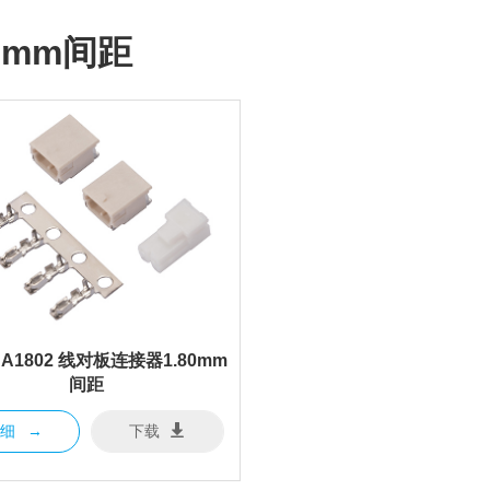
80mm间距
1 A1802 线对板连接器1.80mm
间距
详细
→
下载